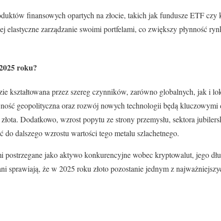
duktów finansowych opartych na złocie, takich jak fundusze ETF czy 
j elastyczne zarządzanie swoimi portfelami, co zwiększy płynność ryn
 2025 roku?
ie kształtowana przez szereg czynników, zarówno globalnych, jak i loka
ność geopolityczna oraz rozwój nowych technologii będą kluczowymi d
k złota. Dodatkowo, wzrost popytu ze strony przemysłu, sektora jubile
 do dalszego wzrostu wartości tego metalu szlachetnego.
i postrzegane jako aktywo konkurencyjne wobec kryptowalut, jego dłu
tani sprawiają, że w 2025 roku złoto pozostanie jednym z najważniejs