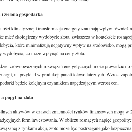
 i zielona gospodarka
ności klimatycznej i transformacja energetyczna mają wpływ również 
że mieć ekologiczny wydobycie złota, zwłaszcza w kontekście rosnące
bycia, które minimalizują negatywny wpływ na środowisko, mogą pr
ty wydobycia, co może wpłynąć na ceny złota.
rdziej zrównoważonych rozwiązań energetycznych może prowadzić do 
 energii, na przykład w produkcji paneli fotowoltaicznych. Wzrost zapo
podarki będzie kolejnym czynnikiem napędzającym wzrost cen.
 a popyt na złoto
bilnych aktywów w czasach zmienności rynków finansowych mogą w 2
 tradycyjnych form inwestowania. W obliczu rosnących napięć geopoli
związanej z rynkami akcji, złoto może być postrzegane jako bezpieczna