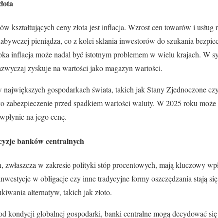
złota
 kształtujących ceny złota jest inflacja. Wzrost cen towarów i usług
 nabywczej pieniądza, co z kolei skłania inwestorów do szukania bezp
oka inflacja może nadal być istotnym problemem w wielu krajach. W sy
zazwyczaj zyskuje na wartości jako magazyn wartości.
 w największych gospodarkach świata, takich jak Stany Zjednoczone cz
ako zabezpieczenie przed spadkiem wartości waluty. W 2025 roku może 
 wpłynie na jego cenę.
ecyzje banków centralnych
, zwłaszcza w zakresie polityki stóp procentowych, mają kluczowy wp
inwestycje w obligacje czy inne tradycyjne formy oszczędzania stają się
iwania alternatyw, takich jak złoto.
d kondycji globalnej gospodarki, banki centralne mogą decydować się 