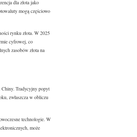
encja dla złota jako
ryptowaluty mogą częściowo
ności rynku złota. W 2025
rmie cyfrowej, co
alnych zasobów złota na
 i Chiny. Tradycyjny popyt
oku, zwłaszcza w obliczu
nowoczesne technologie. W
lektronicznych, może