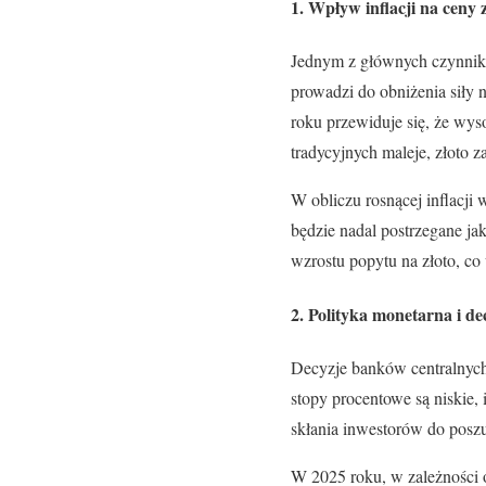
1. Wpływ inflacji na ceny 
Jednym z głównych czynników
prowadzi do obniżenia siły
roku przewiduje się, że wys
tradycyjnych maleje, złoto 
W obliczu rosnącej inflacji
będzie nadal postrzegane j
wzrostu popytu na złoto, co
2. Polityka monetarna i d
Decyzje banków centralnych
stopy procentowe są niskie, 
skłania inwestorów do poszuk
W 2025 roku, w zależności o