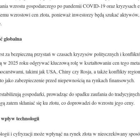
rania wzrostu gospodarczego po pandemii COVID-19 oraz kryzysach e
szemu wzrostowi cen złota, ponieważ inwestorzy będą szukać aktywów,
.
ść globalna
st za bezpieczną przystań w czasach kryzysów politycznych i konfli
ą w 2025 roku odgrywać kluczową rolę w kształtowaniu cen tego meta
ocarstwami, takimi jak USA, Chiny czy Rosja, a także konflikty regio
to jako zabezpieczenie przed niepewnością na rynkach finansowych.
estabilizują gospodarki, prowadząc do spadku zaufania do tradycyjnyc
 zatem skłaniać się ku złotu, co doprowadzi do wzrostu jego ceny.
i wpływ technologii
logii i cyfryzacji może wpłynąć na rynek złota w nieoczekiwany spos