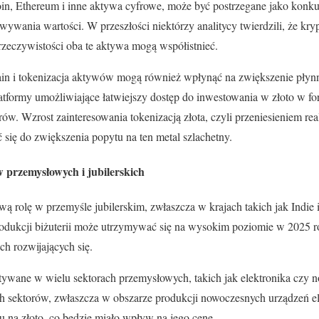
coin, Ethereum i inne aktywa cyfrowe, może być postrzegane jako konkur
wywania wartości. W przeszłości niektórzy analitycy twierdzili, że k
 rzeczywistości oba te aktywa mogą współistnieć.
ain i tokenizacja aktywów mogą również wpłynąć na zwiększenie płyn
tformy umożliwiające łatwiejszy dostęp do inwestowania w złoto w fo
ów. Wzrost zainteresowania tokenizacją złota, czyli przeniesieniem re
 się do zwiększenia popytu na ten metal szlachetny.
w przemysłowych i jubilerskich
wą rolę w przemyśle jubilerskim, zwłaszcza w krajach takich jak Indie
rodukcji biżuterii może utrzymywać się na wysokim poziomie w 2025 r
h rozwijających się.
stywane w wielu sektorach przemysłowych, takich jak elektronika czy 
ch sektorów, zwłaszcza w obszarze produkcji nowoczesnych urządzeń e
 na złoto, co będzie miało wpływ na jego cenę.