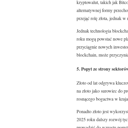
kryptowalut, takich jak Bit
alternatywnej formy przecho
przejąć rolę złota, jednak w
Jednak technologia blockch
roku mogą powstać nowe pla
przyciągnie nowych inwestor
blockchain, może przyczynić
5. Popyt ze strony sektoró
Złoto od lat odgrywa kluczo
na złoto jako surowiec do p
rosnącego bogactwa w krajac
Ponadto złoto jest wykorzy
2025 roku dalszy rozwój ty
prowadzić do wzrostu popytu